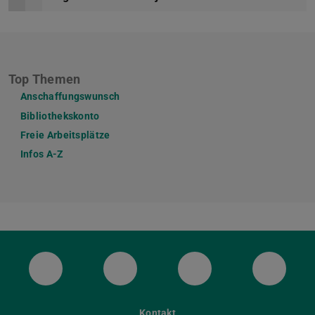
Top Themen
Anschaffungswunsch
Bibliothekskonto
Freie Arbeitsplätze
Infos A-Z
ULB Bluesky
ULB Facebook
ULB Instagram
ULB Th
Kontakt