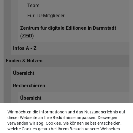
Team
Für TU-Mitglieder
Zentrum für digitale Editionen in Darmstadt
(ZEiD)
Infos A - Z
Finden & Nutzen
Übersicht
Recherchieren
Übersicht
TUbiblio
Wir möchten die Informationen und das Nutzungserlebnis auf
dieser Webseite an Ihre Bedürfnisse anpassen. Deswegen
Ausleihen und Bestellen
verwenden wir sog. Cookies. Sie können selbst entscheiden,
welche Cookies genau bei Ihrem Besuch unserer Webseiten