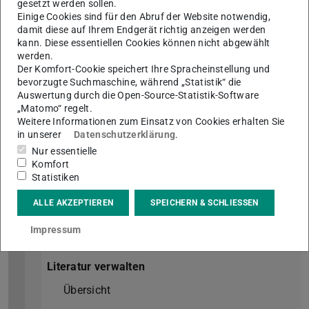
gesetzt werden sollen.
Übersicht
Einige Cookies sind für den Abruf der Website notwendig,
damit diese auf Ihrem Endgerät richtig anzeigen werden
Ausleihe und Rückgabe
kann. Diese essentiellen Cookies können nicht abgewählt
werden.
Fernleihe
Der Komfort-Cookie speichert Ihre Spracheinstellung und
bevorzugte Suchmaschine, während „Statistik“ die
Bibliotheksausweis
Auswertung durch die Open-Source-Statistik-Software
„Matomo“ regelt.
Medien nutzen
Weitere Informationen zum Einsatz von Cookies erhalten Sie
in unserer
Datenschutzerklärung
.
Übersicht
Nur essentielle
Komfort
Statistiken
Printmedien
ALLE AKZEPTIEREN
SPEICHERN & SCHLIESSEN
Elektronische Medien
Impressum
Scannen und Digitalisieren
Literatur verwalten
Übersicht