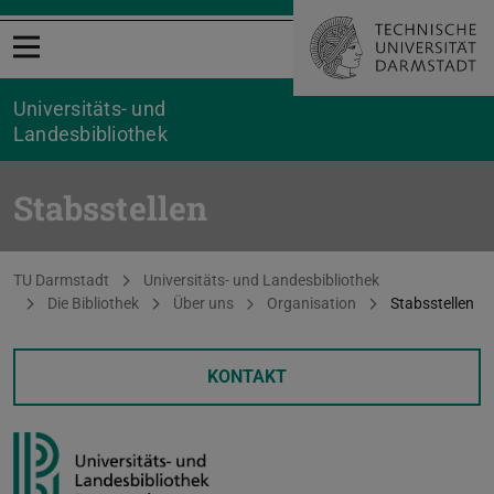
Menü öffnen
Universitäts- und
Landesbibliothek
Stabsstellen
Sie befinden sich hier:
TU Darmstadt
Universitäts- und Landesbibliothek
Die Bibliothek
Über uns
Organisation
Stabsstellen
KONTAKT