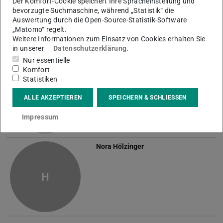
Der Komfort-Cookie speichert Ihre Spracheinstellung und
bevorzugte Suchmaschine, während „Statistik“ die
Auswertung durch die Open-Source-Statistik-Software
Personal, Aus- und Fortbildung
„Matomo“ regelt.
Weitere Informationen zum Einsatz von Cookies erhalten Sie
in unserer
Datenschutzerklärung
.
Name
Nur essentielle
Holger Bergmann
Komfort
Statistiken
B
ALLE AKZEPTIEREN
SPEICHERN & SCHLIESSEN
Impressum
Nora Hölzinger
H