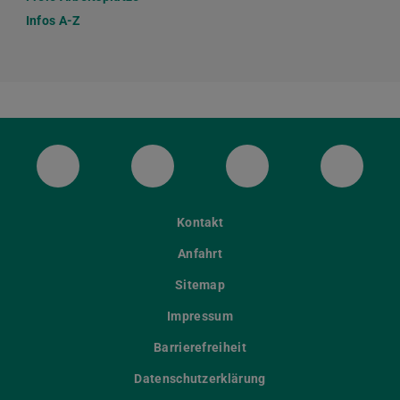
Infos A-Z
ULB Bluesky
ULB Facebook
ULB Instagram
ULB Th
Kontakt
Anfahrt
Sitemap
Impressum
Barrierefreiheit
Datenschutzerklärung