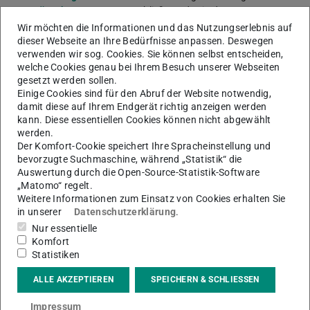
von Hüpsch
Erschließung des in der ULB
Darmstadt aufbewahrten Nachlasses
Wir möchten die Informationen und das Nutzungserlebnis auf
von Jean Guillaume Adolphe Fiacre
dieser Webseite an Ihre Bedürfnisse anpassen. Deswegen
Honvlez alias „Baron Adolf von
verwenden wir sog. Cookies. Sie können selbst entscheiden,
welche Cookies genau bei Ihrem Besuch unserer Webseiten
Hüpsch“ (1730-1805).
gesetzt werden sollen.
Einige Cookies sind für den Abruf der Website notwendig,
Unterstützung des
Das Projekt „Europäischer Fond für
damit diese auf Ihrem Endgerät richtig anzeigen werden
High-Tech-
regionale Entwicklung“ kurz EFRE-
kann. Diese essentiellen Cookies können nicht abgewählt
Standortes Hessen
Projekt, ist eine Investition der
werden.
durch IP-Schulungen
Europäischen Union zur
Der Komfort-Cookie speichert Ihre Spracheinstellung und
und – Recherchen für
„Unterstützung des High-Tech-
bevorzugte Suchmaschine, während „Statistik“ die
Hochschulangehörige
Standortes Hessen durch Intellectual
Auswertung durch die Open-Source-Statistik-Software
und Gründer an der
Property-Schulungen und -Recherchen
„Matomo“ regelt.
TU
für Hochschulangehörige und
Weitere Informationen zum Einsatz von Cookies erhalten Sie
Gründer:innen an der TU Darmstadt“
in unserer
Datenschutzerklärung
.
Nur essentielle
Kooperative
Am Ende dieses Projekts steht eine
Komfort
Bibliotheksnutzung
prototypische Umsetzung im Open
Statistiken
mit Folio
Source Bibliothekssystem FOLIO.
ALLE AKZEPTIEREN
SPEICHERN & SCHLIESSEN
VD17-
Digitalisierung der Drucke des 17. Jh
Digitalisierung
der Sammlung Günderrode. Ein
Impressum