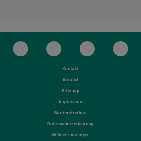
ULB Bluesky
ULB Facebook
ULB Instagram
ULB Th
Kontakt
Anfahrt
Sitemap
Impressum
Barrierefreiheit
Datenschutzerklärung
Webseitenanalyse