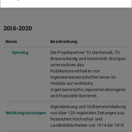
Beitrag zum Masterplan des VD 17.
2016-2020
Name
Beschreibung
OpenIng
Die Projektpartner TU Darmstadt, TU
Braunschweig und Universität Stuttgart
untersuchten das
Publikationsverhalten von
Ingenieurwissenschaftler:innen im
Hinblick auf rechtliche,
organisatorische, reputationsbezogene
und finanzielle Barrieren.
Digitalisierung und Volltexterschließung
Weltkriegszeitungen
von über 120 regionalen Zeitungen aus
hessischen Hochschul- und
Landesbibliotheken von 1914 bis 1918