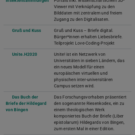
Insektensammlungen
Portals inkl. wissenschaftlichem 3D-
Viewer mit Verknüpfung zu den
Bilddaten mit zentralem und freiem
Zugang zu den Digitalisaten.
Gruß und Kuss
Gruß und Kuss – Briefe digital.
Bürger*innen erhalten Liebesbriefe.
Teilprojekt Love-Coding-Projekt
Unite.H2020
Unite! ist ein Netzwerk von
Universitäten in sieben Ländern, das
ein neues Modell für einen
europäischen virtuellen und
physischen inter-universitären
Campus setzen wird.
Das Buch der
Das Forschungsvorhaben präsentiert
Briefe der Hildegard
den sogenannte Riesenkodex, ein zu
von Bingen
einem theologischen Werk
komponiertes Buch der Briefe (Liber
epistolarum) Hildegards von Bingen,
zum ersten Mal in einer Edition.