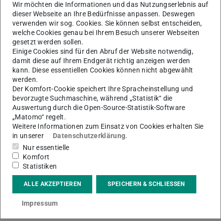
Wir möchten die Informationen und das Nutzungserlebnis auf
Sonderkonditionen
können Artikelgebühren
dieser Webseite an Ihre Bedürfnisse anpassen. Deswegen
reduziert oder komplett finanziert werden.
verwenden wir sog. Cookies. Sie können selbst entscheiden,
welche Cookies genau bei Ihrem Besuch unserer Webseiten
gesetzt werden sollen.
Einige Cookies sind für den Abruf der Website notwendig,
damit diese auf Ihrem Endgerät richtig anzeigen werden
Publikationstypen für TUprints
kann. Diese essentiellen Cookies können nicht abgewählt
werden.
Der Komfort-Cookie speichert Ihre Spracheinstellung und
bevorzugte Suchmaschine, während „Statistik“ die
Auswertung durch die Open-Source-Statistik-Software
Checkliste Erstveröffentlichung
„Matomo“ regelt.
Weitere Informationen zum Einsatz von Cookies erhalten Sie
1. Bei
TUprints
anmelden.
in unserer
Datenschutzerklärung
.
Nur essentielle
2. Datei(en) hochladen (PDF/A und Originaldatei) und
Komfort
Metadaten eingeben.
Statistiken
3.
Vertrag über die Veröffentlichung digitaler
ALLE AKZEPTIEREN
SPEICHERN & SCHLIESSEN
Dokumente auf TUprints
übermitteln.
Impressum
4. Veröffentlichung durch ULB.