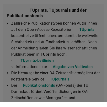
TUprints, TUjournals und der
Publikationsfonds
Zahlreiche Publikationstypen können Autor:innen
auf dem Open-Access-Repositorium
TUprints
kostenfrei veröffentlichen, um damit die weltweite
Sichtbarkeit und Auffindbarkeit zu erhöhen. Nach
der Anmeldung laden Sie Ihre wissenschaftlichen
Publikationen in
TUprints
hoch.
TUprints-Leitlinien
Informationen zur
Abgabe von Volltexten
Die Herausgabe einer OA-Zeitschrift ermöglicht der
kostenfreie Service
TUjournals
.
Der
Publikationsfonds
(OA-Fonds) der TU
Darmstadt fördert Veröffentlichungen in OA-
Zeitschriften sowie Monografien und
Sammelbände. Durch
Verlagsrabatte und