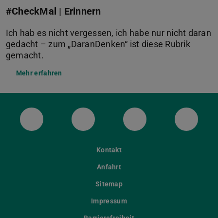
#CheckMal | Erinnern
Ich hab es nicht vergessen, ich habe nur nicht daran
gedacht – zum „DaranDenken“ ist diese Rubrik
gemacht.
Mehr erfahren
ULB Bluesky
ULB Facebook
ULB Instagram
ULB Th
Kontakt
Anfahrt
Sitemap
Impressum
Barrierefreiheit