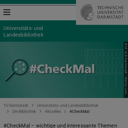
Menü öffnen
Universitäts- und
Landesbibliothek
b
ć
CheckMal_Themen
Sie befinden sich hier:
TU Darmstadt
Universitäts- und Landesbibliothek
Die Bibliothek
Aktuelles
#CheckMal
#CheckMal – wichtige und interessante Themen