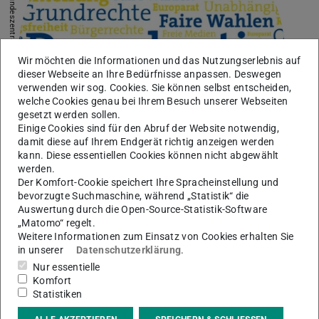
Bild: Bundeszentrale für politische Bildung
Wir möchten die Informationen und das Nutzungserlebnis auf
dieser Webseite an Ihre Bedürfnisse anpassen. Deswegen
verwenden wir sog. Cookies. Sie können selbst entscheiden,
welche Cookies genau bei Ihrem Besuch unserer Webseiten
gesetzt werden sollen.
Einige Cookies sind für den Abruf der Website notwendig,
damit diese auf Ihrem Endgerät richtig anzeigen werden
kann. Diese essentiellen Cookies können nicht abgewählt
werden.
Der Komfort-Cookie speichert Ihre Spracheinstellung und
bevorzugte Suchmaschine, während „Statistik“ die
Auswertung durch die Open-Source-Statistik-Software
#CheckMal | Demokratie
„Matomo“ regelt.
Weitere Informationen zum Einsatz von Cookies erhalten Sie
in unserer
Datenschutzerklärung
.
Ohne Meinungsfreiheit keine Demokratie.
Nur essentielle
Bibliotheken bieten freien, unbegrenzten und
Komfort
kostenlosen Zugang zu Informationen.
Statistiken
Mehr erfahren