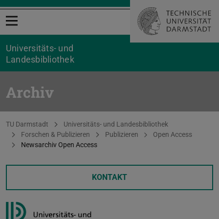
Menü öffnen
Universitäts- und
Landesbibliothek
Archiv
Sie befinden sich hier:
TU Darmstadt
Universitäts- und Landesbibliothek
Forschen & Publizieren
Publizieren
Open Access
Newsarchiv Open Access
KONTAKT