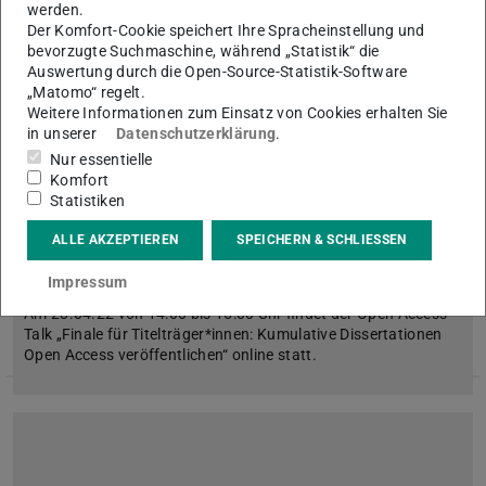
werden.
Der Komfort-Cookie speichert Ihre Spracheinstellung und
bevorzugte Suchmaschine, während „Statistik“ die
Bild: open access network
Auswertung durch die Open-Source-Statistik-Software
„Matomo“ regelt.
Weitere Informationen zum Einsatz von Cookies erhalten Sie
in unserer
Datenschutzerklärung
.
Nur essentielle
Komfort
Statistiken
Kumulative Dissertationen Open Access
ALLE AKZEPTIEREN
SPEICHERN & SCHLIESSEN
veröffentlichen
Impressum
19.04.2022
Am 28.04.22 von 14:00 bis 15:00 Uhr findet der Open Access
Talk „Finale für Titelträger*innen: Kumulative Dissertationen
Open Access veröffentlichen“ online statt.