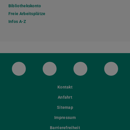
Bibliothekskonto
Freie Arbeitsplätze
Infos A-Z
ULB Bluesky
ULB Facebook
ULB Instagram
ULB Th
Kontakt
Anfahrt
Sitemap
Impressum
Barrierefreiheit