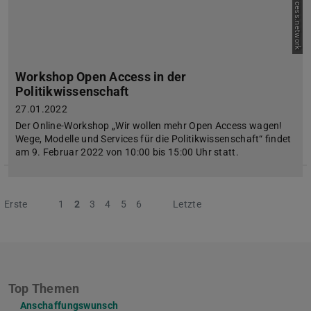
Bild: open-access.network
Workshop Open Access in der
Politikwissenschaft
27.01.2022
Der Online-Workshop „Wir wollen mehr Open Access wagen!
Wege, Modelle und Services für die Politikwissenschaft“ findet
am 9. Februar 2022 von 10:00 bis 15:00 Uhr statt.
Erste
Vorherige
1
2
3
4
5
6
Nächste
Letzte
Top Themen
Anschaffungswunsch