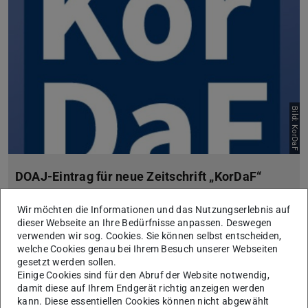
Bild: KorDaF
DOAJ-Eintrag für neue Zeitschrift „KorDaF“
11.08.2022
Wir möchten die Informationen und das Nutzungserlebnis auf
Die dritte Ausgabe der Open-Access-Zeitschrift KorDaF –
dieser Webseite an Ihre Bedürfnisse anpassen. Deswegen
Korpora Deutsch als Fremdsprache ist erschienen. Die
verwenden wir sog. Cookies. Sie können selbst entscheiden,
Zeitschrift wird von der ULB Darmstadt gehostet.
welche Cookies genau bei Ihrem Besuch unserer Webseiten
gesetzt werden sollen.
Einige Cookies sind für den Abruf der Website notwendig,
damit diese auf Ihrem Endgerät richtig anzeigen werden
kann. Diese essentiellen Cookies können nicht abgewählt