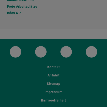
Freie Arbeitsplätze
Infos A-Z
ULB Bluesky
ULB Facebook
ULB Instagram
ULB Th
Kontakt
Anfahrt
Sitemap
Impressum
Barrierefreiheit