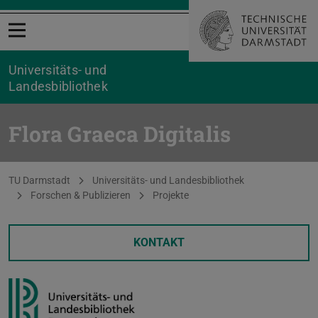
Menü öffnen
Universitäts- und
Landesbibliothek
Flora Graeca Digitalis
Sie befinden sich hier:
TU Darmstadt
Universitäts- und Landesbibliothek
Forschen & Publizieren
Projekte
KONTAKT