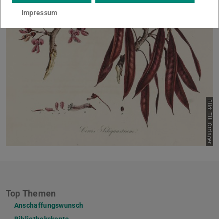
Impressum
Bild: Till Ottinger
Top Themen
Anschaffungswunsch
Bibliothekskonto