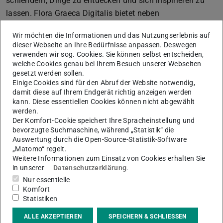
schlendern, Dinge zu entdecken und sich inspirieren zu
lassen. Flora Graeca Digitalis bietet neben
ansprechendem Design eine intuitive und spielerische
Wir möchten die Informationen und das Nutzungserlebnis auf
Bedienung insbesondere auf mobilen Geräten wie
dieser Webseite an Ihre Bedürfnisse anpassen. Deswegen
Tablets.
verwenden wir sog. Cookies. Sie können selbst entscheiden,
welche Cookies genau bei Ihrem Besuch unserer Webseiten
gesetzt werden sollen.
Einige Cookies sind für den Abruf der Website notwendig,
damit diese auf Ihrem Endgerät richtig anzeigen werden
kann. Diese essentiellen Cookies können nicht abgewählt
werden.
Der Komfort-Cookie speichert Ihre Spracheinstellung und
bevorzugte Suchmaschine, während „Statistik“ die
Auswertung durch die Open-Source-Statistik-Software
„Matomo“ regelt.
Weitere Informationen zum Einsatz von Cookies erhalten Sie
in unserer
Datenschutzerklärung
.
Nur essentielle
Komfort
Statistiken
ALLE AKZEPTIEREN
SPEICHERN & SCHLIESSEN