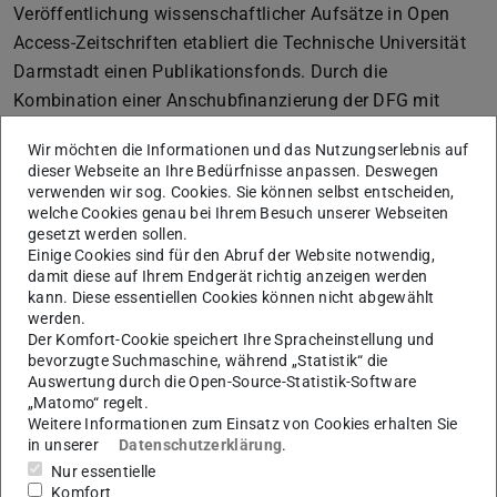
Veröffentlichung wissenschaftlicher Aufsätze in Open
Access-Zeitschriften etabliert die Technische Universität
Darmstadt einen Publikationsfonds. Durch die
Kombination einer Anschubfinanzierung der DFG mit
eigenen Mitteln aus dem Universitäts- und dem
Wir möchten die Informationen und das Nutzungserlebnis auf
Bibliotheksetat entsteht so an der TU eine dauerhafte
dieser Webseite an Ihre Bedürfnisse anpassen. Deswegen
Infrastruktur zur Finanzierung von Publikationskosten.
verwenden wir sog. Cookies. Sie können selbst entscheiden,
welche Cookies genau bei Ihrem Besuch unserer Webseiten
Aus dem Fonds sollen Publikationsgebühren für die
gesetzt werden sollen.
Veröffentlichung von wissenschaftlichen Aufsätzen in
Einige Cookies sind für den Abruf der Website notwendig,
qualitätsgeprüften, reinen Open Access-Zeitschriften
damit diese auf Ihrem Endgerät richtig anzeigen werden
kann. Diese essentiellen Cookies können nicht abgewählt
finanziert werden. Das Vorhaben ist Teil weiterer
werden.
Initiativen und Maßnahmen an der TU Darmstadt, die den
Der Komfort-Cookie speichert Ihre Spracheinstellung und
Übergang der wissenschaftlichen Publikationskultur zu
bevorzugte Suchmaschine, während „Statistik“ die
Auswertung durch die Open-Source-Statistik-Software
einem Open Access-Modell organisatorisch, technisch
„Matomo“ regelt.
und finanziell unterstützen und absichern.
Weitere Informationen zum Einsatz von Cookies erhalten Sie
in unserer
Datenschutzerklärung
.
Nur essentielle
Projektstatus
Komfort