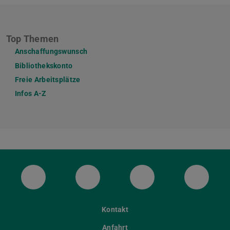
Top Themen
Anschaffungswunsch
Bibliothekskonto
Freie Arbeitsplätze
Infos A-Z
ULB Bluesky
ULB Facebook
ULB Instagram
ULB Th
Kontakt
Anfahrt