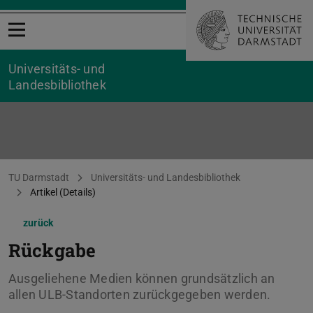
Menü öffnen
Universitäts- und
Landesbibliothek
Sie befinden sich hier:
TU Darmstadt
Universitäts- und Landesbibliothek
Artikel (Details)
zurück
Rückgabe
Ausgeliehene Medien können grundsätzlich an
allen ULB-Standorten zurückgegeben werden.