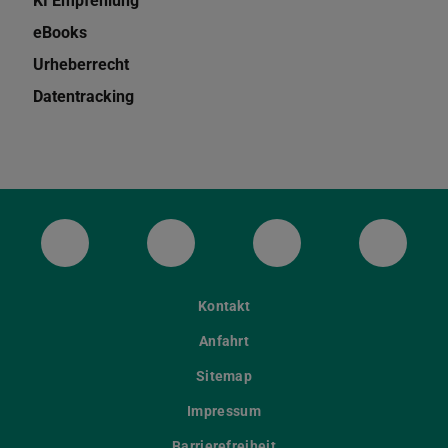
KI Empfehlung
eBooks
Urheberrecht
Datentracking
ULB Bluesky
ULB Facebook
ULB Instagram
ULB Th
Kontakt
Anfahrt
Sitemap
Impressum
Barrierefreiheit