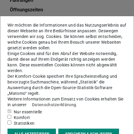
Führungen
Öffnungszeiten
Semesterapparate für Lehrende der TU Darmstadt
Wir möchten die Informationen und das Nutzungserlebnis auf
Ausbildung
dieser Webseite an Ihre Bedürfnisse anpassen. Deswegen
verwenden wir sog. Cookies. Sie können selbst entscheiden,
Stellenangebote
welche Cookies genau bei Ihrem Besuch unserer Webseiten
Datenbanken
gesetzt werden sollen.
Einige Cookies sind für den Abruf der Website notwendig,
eJournals
damit diese auf Ihrem Endgerät richtig anzeigen werden
kann. Diese essentiellen Cookies können nicht abgewählt
Dissertationen
werden.
Der Komfort-Cookie speichert Ihre Spracheinstellung und
Pflichtabgabe
bevorzugte Suchmaschine, während „Statistik“ die
Citavi
Auswertung durch die Open-Source-Statistik-Software
„Matomo“ regelt.
EndNote
Weitere Informationen zum Einsatz von Cookies erhalten Sie
in unserer
Datenschutzerklärung
.
Fernleihe
Nur essentielle
Information und Beratung
Komfort
Statistiken
TUbiblio