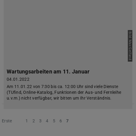
Bild: Max Gelfand
Wartungsarbeiten am 11. Januar
04.01.2022
Am 11.01.22 von 7:30 bis ca. 12:00 Uhr sind viele Dienste
(TUfind, Online-Katalog, Funktionen der Aus- und Fernleihe
u.v.m.) nicht verfügbar, wir bitten um Ihr Verständnis.
Erste
Vorherige
1
2
3
4
5
6
7