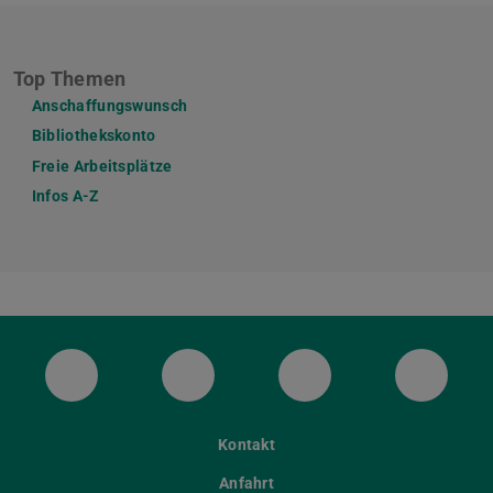
Top Themen
Anschaffungswunsch
Bibliothekskonto
Freie Arbeitsplätze
Infos A-Z
ULB Bluesky
ULB Facebook
ULB Instagram
ULB Th
Kontakt
Anfahrt