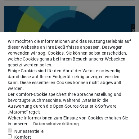
Bild: Royal Society of Chemistry
Wir möchten die Informationen und das Nutzungserlebnis auf
dieser Webseite an Ihre Bedürfnisse anpassen. Deswegen
verwenden wir sog. Cookies. Sie können selbst entscheiden,
welche Cookies genau bei Ihrem Besuch unserer Webseiten
gesetzt werden sollen.
Einige Cookies sind für den Abruf der Website notwendig,
damit diese auf Ihrem Endgerät richtig anzeigen werden
kann. Diese essentiellen Cookies können nicht abgewählt
werden.
Read & Publish-Vertrag mit der Royal Society of
Der Komfort-Cookie speichert Ihre Spracheinstellung und
Chemistry (RSC)
bevorzugte Suchmaschine, während „Statistik“ die
12.01.2022
Auswertung durch die Open-Source-Statistik-Software
Die ULB Darmstadt nimmt ab 01.01.22 am Read & Publish-
„Matomo“ regelt.
Modell der Royal Society of Chemistry teil.
Weitere Informationen zum Einsatz von Cookies erhalten Sie
in unserer
Datenschutzerklärung
.
Nur essentielle
Komfort