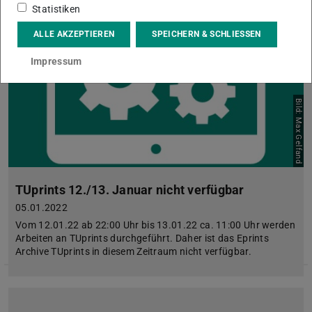
Statistiken
ALLE AKZEPTIEREN
SPEICHERN & SCHLIESSEN
Impressum
Bild: Max Gelfand
TUprints 12./13. Januar nicht verfügbar
05.01.2022
Vom 12.01.22 ab 22:00 Uhr bis 13.01.22 ca. 11:00 Uhr werden
Arbeiten an TUprints durchgeführt. Daher ist das Eprints
Archive TUprints in diesem Zeitraum nicht verfügbar.