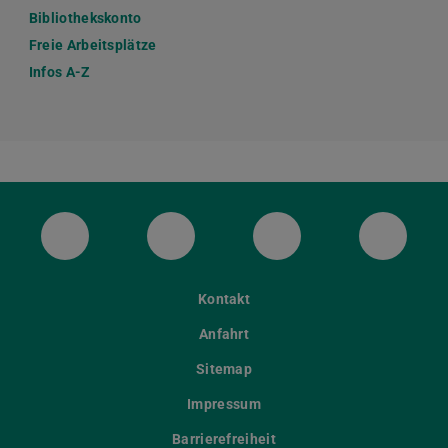
Bibliothekskonto
Freie Arbeitsplätze
Infos A-Z
ULB Bluesky
ULB Facebook
ULB Instagram
ULB Th
Kontakt
Anfahrt
Sitemap
Impressum
Barrierefreiheit