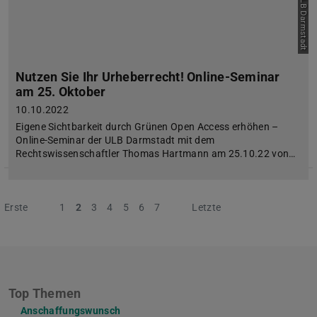
Bild: ULB Darmstadt
Nutzen Sie Ihr Urheberrecht! Online-Seminar
am 25. Oktober
10.10.2022
Eigene Sichtbarkeit durch Grünen Open Access erhöhen –
Online-Seminar der ULB Darmstadt mit dem
Rechtswissenschaftler Thomas Hartmann am 25.10.22 von…
Erste
Vorherige
1
2
3
4
5
6
7
Nächste
Letzte
Top Themen
Anschaffungswunsch