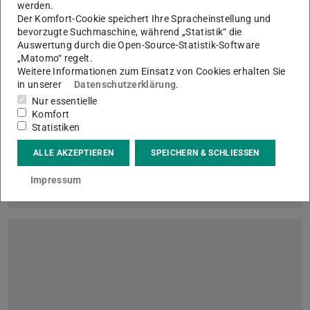
werden.
Der Komfort-Cookie speichert Ihre Spracheinstellung und
Bild: TU Darmstadt
bevorzugte Suchmaschine, während „Statistik“ die
Auswertung durch die Open-Source-Statistik-Software
„Matomo“ regelt.
Weitere Informationen zum Einsatz von Cookies erhalten Sie
in unserer
Datenschutzerklärung
.
Nur essentielle
Komfort
Willkommen Erstsemester!
Statistiken
17.10.2022
ALLE AKZEPTIEREN
SPEICHERN & SCHLIESSEN
Am 17. Oktober findet ab 18:00 Uhr die
Erstsemesterbegrüßung im Hörsaal- und Medienzentrum
Impressum
(L4|02, Franziska-Braun-Straße 10) statt.