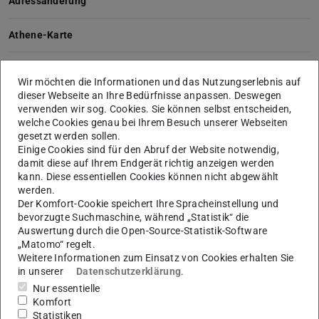
Adressänderung
Athene-Karte
Aufladen der Athene-Karte
Wir möchten die Informationen und das Nutzungserlebnis auf
dieser Webseite an Ihre Bedürfnisse anpassen. Deswegen
Ausleihberechtigung
verwenden wir sog. Cookies. Sie können selbst entscheiden,
welche Cookies genau bei Ihrem Besuch unserer Webseiten
Bücher verlängern
gesetzt werden sollen.
Einige Cookies sind für den Abruf der Website notwendig,
damit diese auf Ihrem Endgerät richtig anzeigen werden
Initialpasswort für Athene-Karten
kann. Diese essentiellen Cookies können nicht abgewählt
werden.
Initialpasswort für ULB-Karten
Der Komfort-Cookie speichert Ihre Spracheinstellung und
bevorzugte Suchmaschine, während „Statistik“ die
Auswertung durch die Open-Source-Statistik-Software
ULB-Karte
„Matomo“ regelt.
Weitere Informationen zum Einsatz von Cookies erhalten Sie
Verlust des Bibliotheksausweises
in unserer
Datenschutzerklärung
.
Nur essentielle
Komfort
Verlängerung der Leihfrist
Statistiken