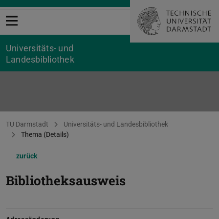
Menü öffnen
Universitäts- und
Landesbibliothek
Sie befinden sich hier:
TU Darmstadt
Universitäts- und Landesbibliothek
Thema (Details)
zurück
Bibliotheksausweis