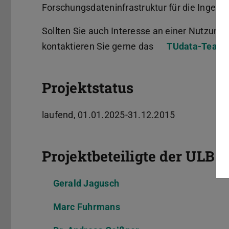
Forschungsdateninfrastruktur für die Ingeni
Sollten Sie auch Interesse an einer Nutzung
kontaktieren Sie gerne das
TUdata-Team
.
Projektstatus
laufend, 01.01.2025-31.12.2015
Projektbeteiligte der ULB
Gerald Jagusch
Marc Fuhrmans