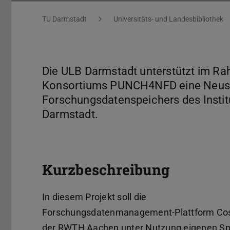
Sie befinden sich hier:
TU Darmstadt
Universitäts- und Landesbibliothek
Die ULB Darmstadt unterstützt im Ra
Konsortiums PUNCH4NFD eine Neustr
Forschungsdatenspeichers des Institu
Darmstadt.
Kurzbeschreibung
In diesem Projekt soll die
Forschungsdatenmanagement-Plattform Co
der RWTH Aachen unter Nutzung eigenen Sp