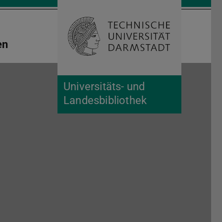
Suche öffnen
Zur Start
en
Universitäts- und
Landesbibliothek