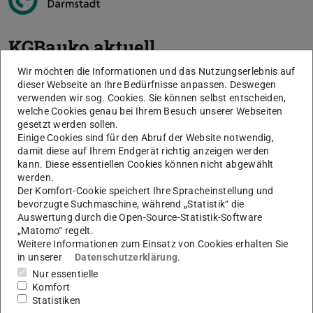
KGBauko aktuell
Wir möchten die Informationen und das Nutzungserlebnis auf
Herausgegeben vom Institut für Konstruktives Gestalten
dieser Webseite an Ihre Bedürfnisse anpassen. Deswegen
und Baukonstruktion (KGBauko) der Technischen
verwenden wir sog. Cookies. Sie können selbst entscheiden,
welche Cookies genau bei Ihrem Besuch unserer Webseiten
Universität Darmstadt
gesetzt werden sollen.
ISSN 2195-9080
Einige Cookies sind für den Abruf der Website notwendig,
damit diese auf Ihrem Endgerät richtig anzeigen werden
kann. Diese essentiellen Cookies können nicht abgewählt
werden.
Der Komfort-Cookie speichert Ihre Spracheinstellung und
Fehler beim Laden der Daten
bevorzugte Suchmaschine, während „Statistik“ die
Beim Laden der Publikationsdaten von
TUbiblio
ist ein
Auswertung durch die Open-Source-Statistik-Software
Fehler aufgetreten. Bitte versuchen Sie es zu einem
„Matomo“ regelt.
späteren Zeitpunkt erneut.
Weitere Informationen zum Einsatz von Cookies erhalten Sie
in unserer
Datenschutzerklärung
.
Nur essentielle
Komfort
Statistiken