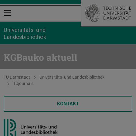
Menü öffnen
Universitäts- und
Landesbibliothek
KGBauko aktuell
Sie befinden sich hier:
TU Darmstadt
Universitäts- und Landesbibliothek
TUjournals
KONTAKT