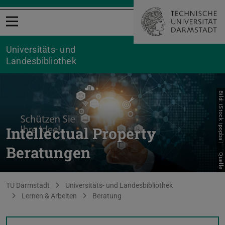
Menü öffnen
Universitäts- und
Landesbibliothek
Bild: iStock ipopba |
Intellectual Property
Beratungen
Quelle
Sie befinden sich hier:
TU Darmstadt
Universitäts- und Landesbibliothek
Lernen & Arbeiten
Beratung