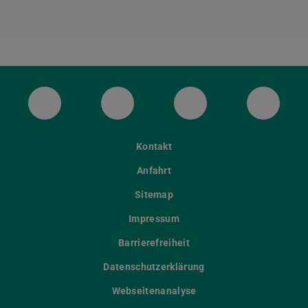
ULB Bluesky
ULB Facebook
ULB Instagram
ULB Th
Kontakt
Anfahrt
Sitemap
Impressum
Barrierefreiheit
Datenschutzerklärung
Webseitenanalyse