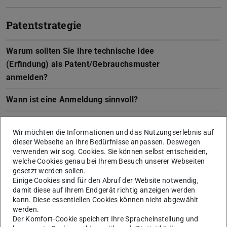
Patentstrategie
Warum sollten Sie Ihre technische Idee
(Erfindung) als Patent/Gebrauchsmuster
anmelden?
Wann ist eine Anmeldung sinnvoll?
Welche alternativen Möglichkeiten gibt es?
Wir möchten die Informationen und das Nutzungserlebnis auf
dieser Webseite an Ihre Bedürfnisse anpassen. Deswegen
Entscheidung für eine Anmeldung
verwenden wir sog. Cookies. Sie können selbst entscheiden,
welche Cookies genau bei Ihrem Besuch unserer Webseiten
gesetzt werden sollen.
Einige Cookies sind für den Abruf der Website notwendig,
damit diese auf Ihrem Endgerät richtig anzeigen werden
kann. Diese essentiellen Cookies können nicht abgewählt
Unterstützung bei der Anmeldung und weitere
werden.
Informationen erhalten Sie beim
Dezernat Forschung
Der Komfort-Cookie speichert Ihre Spracheinstellung und