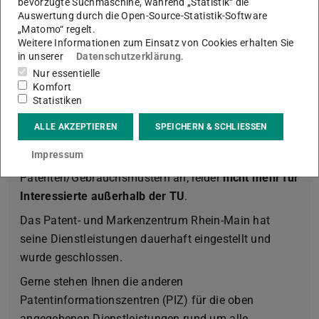
bevorzugte Suchmaschine, während „Statistik“ die
und Transfer
.
Auswertung durch die Open-Source-Statistik-Software
„Matomo“ regelt.
Weitere Informationen zum Einsatz von Cookies erhalten Sie
in unserer
Datenschutzerklärung
.
Unser Service
Nur essentielle
Komfort
Statistiken
Wir bieten
nur noch innerhalb der
ALLE AKZEPTIEREN
SPEICHERN & SCHLIESSEN
Technischen Universität Darmstadt
Unterstützung,
Impressum
Informationen und Recherchen zu
Patenten/Gebrauchsmustern an; leider
nicht mehr für
Interessierte außerhalb der TU
.
Das Patent- und Markenzentrum Rhein-Main hat
seine Dienstleistungen dauerhaft eingestellt und
wurde geschlossen.
Gerne stehen Ihnen die anderen
Patentinformationszentren (PIZ) für die oben
angegebenen Dienstleistungen rund um alle