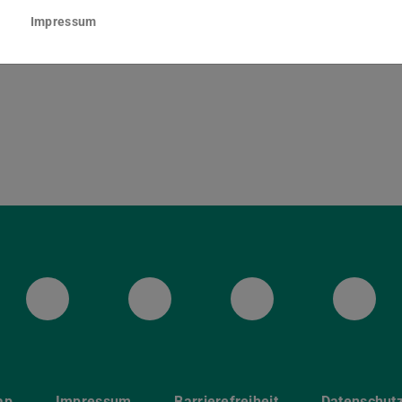
ska-Braun-Straße 10
Impressum
Darmstadt
ULB Bluesky
ULB Facebook
ULB Instagr
ULB
ap
Impressum
Barrierefreiheit
Datenschut