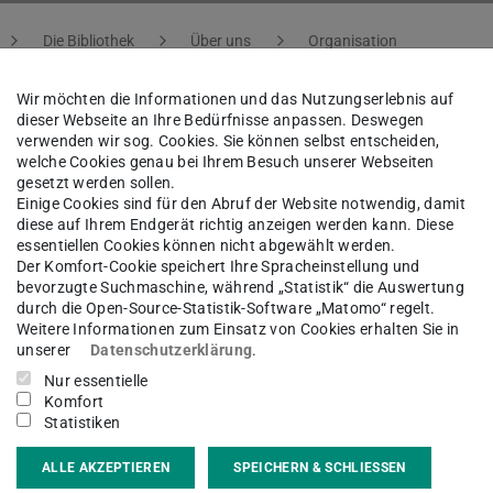
Die Bibliothek
Über uns
Organisation
Wir möchten die Informationen und das Nutzungserlebnis auf
dieser Webseite an Ihre Bedürfnisse anpassen. Deswegen
verwenden wir sog. Cookies. Sie können selbst entscheiden,
ja Werner
welche Cookies genau bei Ihrem Besuch unserer Webseiten
gesetzt werden sollen.
Einige Cookies sind für den Abruf der Website notwendig, damit
diese auf Ihrem Endgerät richtig anzeigen werden kann. Diese
am Natur- und Ingenieurwissenschaften, Kultur und Arch
essentiellen Cookies können nicht abgewählt werden.
Der Komfort-Cookie speichert Ihre Spracheinstellung und
bevorzugte Suchmaschine, während „Statistik“ die Auswertung
durch die Open-Source-Statistik-Software „Matomo“ regelt.
Weitere Informationen zum Einsatz von Cookies erhalten Sie in
kt
unserer
Datenschutzerklärung
.
Nur essentielle
ja.werner@tu-...
Komfort
Statistiken
 6151 16-76412
ALLE AKZEPTIEREN
SPEICHERN & SCHLIESSEN
02 325