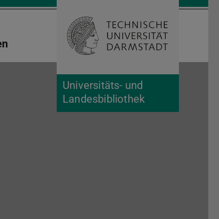
Suche öffnen
Zur Start
en
Universitäts- und
Landesbibliothek