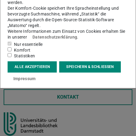
Forschungsdatenmanagement.
werden.
Der Komfort-Cookie speichert Ihre Spracheinstellung und
Die TU Darmstadt ist eine von 13 Universitäten und
bevorzugte Suchmaschine, während „Statistik“ die
Forschungseinrichtungen, die antragstellend an NFDI4ING
Auswertung durch die Open-Source-Statistik-Software
„Matomo“ regelt.
beteiligt sind. An der ULB ist eine Hälfte der
Weitere Informationen zum Einsatz von Cookies erhalten Sie
Geschäftsstelle des Konsortiums angesiedelt, zudem
in unserer
Datenschutzerklärung
.
arbeitet die ULB in der 2. Förderperiode an den Themen
Nur essentielle
semantische Metadaten und KI-basierte Unterstützung für
Komfort
Statistiken
das Forschungsdatenmanagement.
ALLE AKZEPTIEREN
SPEICHERN & SCHLIESSEN
Weitere Informationen:
Aktuelles TU Darmstadt
Impressum
KONTAKT