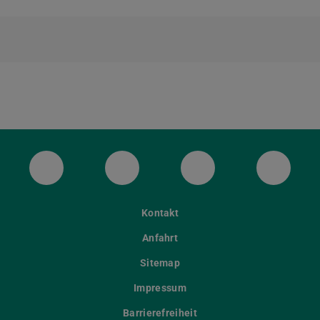
ULB Bluesky
ULB Facebook
ULB Instagram
ULB Th
Kontakt
Anfahrt
Sitemap
Impressum
Barrierefreiheit