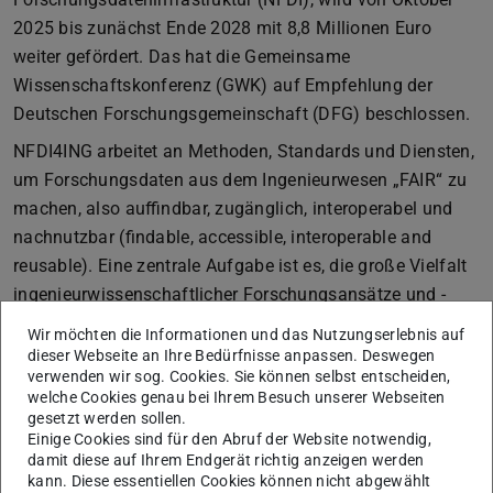
2025 bis zunächst Ende 2028 mit 8,8 Millionen Euro
weiter gefördert. Das hat die Gemeinsame
Wissenschaftskonferenz (GWK) auf Empfehlung der
Deutschen Forschungsgemeinschaft (DFG) beschlossen.
NFDI4ING arbeitet an Methoden, Standards und Diensten,
um Forschungsdaten aus dem Ingenieurwesen „FAIR“ zu
machen, also auffindbar, zugänglich, interoperabel und
nachnutzbar (findable, accessible, interoperable and
reusable). Eine zentrale Aufgabe ist es, die große Vielfalt
ingenieurwissenschaftlicher Forschungsansätze und -
methoden in einer begrenzten Anzahl gemeinsamer
Wir möchten die Informationen und das Nutzungserlebnis auf
Standards und Herangehensweisen an
dieser Webseite an Ihre Bedürfnisse anpassen. Deswegen
verwenden wir sog. Cookies. Sie können selbst entscheiden,
Forschungsdatenmanagement zu konsolidieren. Ein
welche Cookies genau bei Ihrem Besuch unserer Webseiten
hoher Anteil an Drittmittelprojekten und die Nähe zur
gesetzt werden sollen.
Industrie stellen dabei besondere Herausforderungen an
Einige Cookies sind für den Abruf der Website notwendig,
damit diese auf Ihrem Endgerät richtig anzeigen werden
das ingenieurwissenschaftliche
kann. Diese essentiellen Cookies können nicht abgewählt