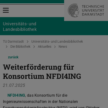
Menü öffnen
Universitäts- und
Landesbibliothek
Sie befinden sich hier:
TU Darmstadt
Universitäts- und Landesbibliothek
Die Bibliothek
Aktuelles
News
zurück
Weiterförderung für
Konsortium NFDI4ING
21.07.2025
NFDI4ING
, das Konsortium für die
Ingenieurwissenschaften in der Nationalen
Forschungsdateninfrastruktur (NFDI), wird von Oktober