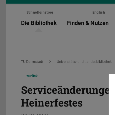
Menü
überspringen
Schnelleinstieg
English
Die Bibliothek
Finden & Nutzen
Sie befinden sich hier:
TU Darmstadt
Universitäts- und Landesbibliothek
zurück
Serviceänderunge
Heinerfestes