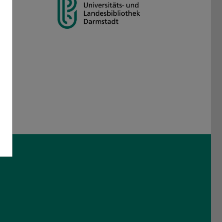
am
 Threads