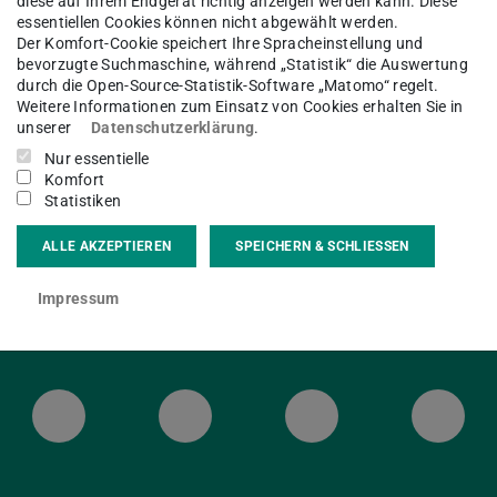
diese auf Ihrem Endgerät richtig anzeigen werden kann. Diese
essentiellen Cookies können nicht abgewählt werden.
Der Komfort-Cookie speichert Ihre Spracheinstellung und
ie ULB Schloss am 03., 04. und
bevorzugte Suchmaschine, während „Statistik“ die Auswertung
e anderen Standorte bleiben wie gewohnt
durch die Open-Source-Statistik-Software „Matomo“ regelt.
Weitere Informationen zum Einsatz von Cookies erhalten Sie in
unserer
Datenschutzerklärung
.
Nur essentielle
Komfort
Statistiken
ALLE AKZEPTIEREN
SPEICHERN & SCHLIESSEN
Impressum
ULB Bluesky
ULB Facebook
ULB Instagr
ULB