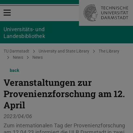
Open menu
Universitäts- und
Landesbibliothek
You are here:
TU Darmstadt
University and State Library
The Library
News
News
back
Veranstaltungen zur
Provenienzforschung am 12.
April
2023/04/06
Zum internationalen Tag der Provenienzforschung
am 12.04.23 informiert die ULB Darmstadt in zwei