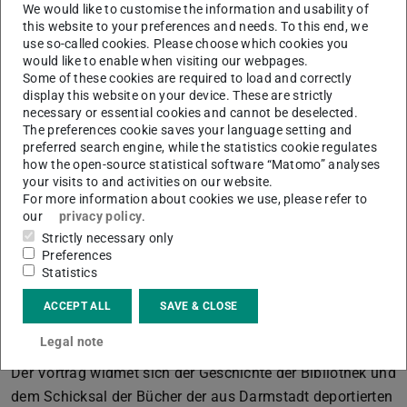
geförderten Projekts stehen 40.000 Bände, die beim
We would like to customise the information and usability of
this website to your preferences and needs. To this end, we
Neuaufbau nach Kriegsende eingearbeitet wurden.
use so-called cookies. Please choose which cookies you
Programm zum Tag der Provenienzforschung am
would like to enable when visiting our webpages.
Some of these cookies are required to load and correctly
12.04.23:
display this website on your device. These are strictly
16:00-16:45 Themenführung:
Auf Spurensuche nach NS-
necessary or essential cookies and cannot be deselected.
Raubgut in den Beständen der ULB Darmstadt
The preferences cookie saves your language setting and
preferred search engine, while the statistics cookie regulates
Die Führung vermittelt an ausgewählten Beispielen die
how the open-source statistical software “Matomo” analyses
your visits to and activities on our website.
Methoden der Provenienzforschung in Bibliotheken.
For more information about cookies we use, please refer to
Gemeinsam werden die Spuren des früheren Besitzes
our
privacy policy
.
entschlüsselt und die Objektgeschichte einzelner Bücher
Strictly necessary only
zum Leben erweckt.
Preferences
Statistics
Treffpunkt: Forschungslesesaal, OG 2
ACCEPT ALL
SAVE & CLOSE
17:00-18:00 Vortrag:
Raubgut und verbotene Bücher –
die Hessische Landesbibliothek in der NS-Zeit
Legal note
Der Vortrag widmet sich der Geschichte der Bibliothek und
dem Schicksal der Bücher der aus Darmstadt deportierten