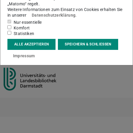
und Konfrontation mit einer gänzlich neuen Umgebung
„Matomo“ regelt.
lädt die ULB alle Mitglieder der Universität ein, ihre
Weitere Informationen zum Einsatz von Cookies erhalten Sie
in unserer
Datenschutzerklärung
.
Gedanken, Kommentare, Notizen und kritischen
Nur essentielle
Anmerkungen zu den Texten mitzuteilen.
Komfort
Statistiken
ALLE AKZEPTIEREN
SPEICHERN & SCHLIESSEN
KONTAKT
Impressum