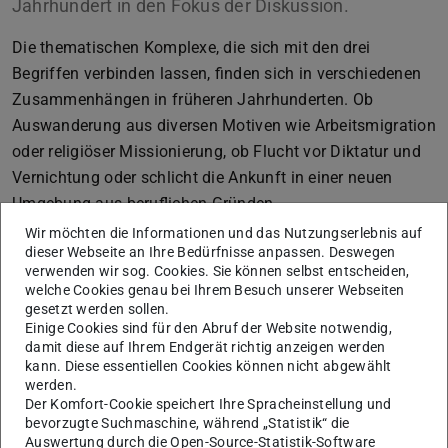
Jahrhundert in den Fokus der Diskussion.
Die thematischen Komplexe, die sich mit den drei
Begriffen verbinden lassen, finden sich in verschiedenen
Zusammenhängen in früheren Jahrhunderten. Ob
Auswanderung aus diversen Motiven wie Arbeitsmigration
oder religiöser Missionierung, ob Flucht vor Diktatur und
Vernichtung oder schlicht die Ankunft in einer neuen
Umgebung aus beruflichen Gründen.
Wir möchten die Informationen und das Nutzungserlebnis auf
Die historischen Dokumente, Berichte, Briefe und
dieser Webseite an Ihre Bedürfnisse anpassen. Deswegen
Dichtungen, die die ULB aus ihren Sammlungen als
verwenden wir sog. Cookies. Sie können selbst entscheiden,
Beiträge zur Aktion „Eine Uni. Ein Buch.“ beisteuert,
welche Cookies genau bei Ihrem Besuch unserer Webseiten
gesetzt werden sollen.
möchten zur Spiegelung, Auseinandersetzung und
Einige Cookies sind für den Abruf der Website notwendig,
Diskussion mit dem ‚Leitroman‘ oder eigenen Erlebnissen
damit diese auf Ihrem Endgerät richtig anzeigen werden
kann. Diese essentiellen Cookies können nicht abgewählt
und Reflektionen anregen.
werden.
Mit der Präsentation der
vier unterschiedlichen Texte
Der Komfort-Cookie speichert Ihre Spracheinstellung und
bevorzugte Suchmaschine, während „Statistik“ die
über persönliche Erfahrungen mit dem Verlust der Heimat
Auswertung durch die Open-Source-Statistik-Software