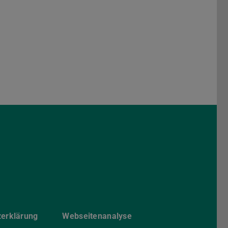
am
 Threads
zerklärung
Webseitenanalyse