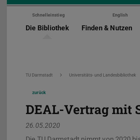
Menü
überspringen
Schnelleinstieg
English
Die Bibliothek
Finden & Nutzen
Sie befinden sich hier:
TU Darmstadt
Universitäts- und Landesbibliothek
zurück
DEAL-Vertrag mit 
26.05.2020
Die TU Darmstadt nimmt von 2020 bi