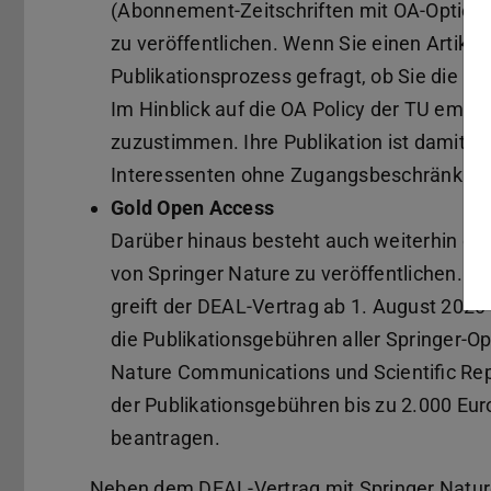
(Abonnement-Zeitschriften mit OA-Option
zu veröffentlichen. Wenn Sie einen Artikel
Publikationsprozess gefragt, ob Sie die P
Im Hinblick auf die OA Policy der TU empfe
zuzustimmen. Ihre Publikation ist damit we
Interessenten ohne Zugangsbeschränkunge
Gold Open Access
Darüber hinaus besteht auch weiterhin die
von Springer Nature zu veröffentlichen. F
greift der DEAL-Vertrag ab 1. August 202
die Publikationsgebühren aller Springer-
Nature Communications und Scientific Repo
der Publikationsgebühren bis zu 2.000 Eu
beantragen.
Neben dem DEAL-Vertrag mit Springer Nature