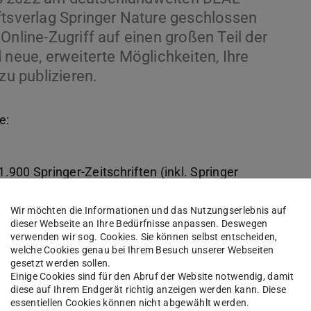
ftsverlag Springer Nature geschlossen
Online-Zugriff auf einen großen Teil der
 neue, erweiterte Möglichkeiten, Ihre
u publizieren.
e:
.900 Springer-Zeitschriften (inkl. Springer
ademic) zur Verfügung. Nicht enthalten im DEAL-
Wir möchten die Informationen und das Nutzungserlebnis auf
e (z.B. Scientific American, Spektrum der
dieser Webseite an Ihre Bedürfnisse anpassen. Deswegen
iften (z.B. ATZ, MTZ). Die ULB bietet Ihnen
verwenden wir sog. Cookies. Sie können selbst entscheiden,
welche Cookies genau bei Ihrem Besuch unserer Webseiten
verschiedenen Nature-Zeitschriften.
gesetzt werden sollen.
Einige Cookies sind für den Abruf der Website notwendig, damit
diese auf Ihrem Endgerät richtig anzeigen werden kann. Diese
it, Ihre Artikel in Hybridzeitschriften
essentiellen Cookies können nicht abgewählt werden.