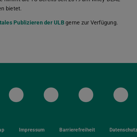
en bietet.
tales Publizieren der ULB
gerne zur Verfügung.
ULB Bluesky
ULB Facebook
ULB Instagr
ULB
ap
Impressum
Barrierefreiheit
Datenschut