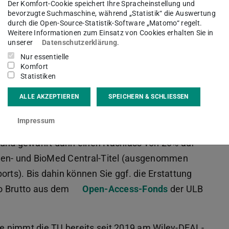
Der Komfort-Cookie speichert Ihre Spracheinstellung und
) des Verlags ohne weitere Kosten Open Access
bevorzugte Suchmaschine, während „Statistik“ die Auswertung
 bei Springer Nature einreichen, werden Sie im
durch die Open-Source-Statistik-Software „Matomo“ regelt.
Weitere Informationen zum Einsatz von Cookies erhalten Sie in
ublikation Open Access veröffentlichen möchten.
unserer
Datenschutzerklärung
.
hlen wir nachdrücklich, dieser Option
Nur essentielle
ltweit frei zugänglich und kann von
Komfort
Statistiken
n rezipiert werden.
ALLE AKZEPTIEREN
SPEICHERN & SCHLIESSEN
 Möglichkeit, in reinen Open-Access-Zeitschriften
Impressum
ür diese sog. Gold-Open-Access-Zeitschriften
0 und gewährt dann einen Nachlass von 20% auf
Open- und BioMed Central-Titel (ausgenommen
rts). Bis dahin können Sie ggf. die Erstattung
ro Brutto aus dem
Open-Access-Fonds
der ULB
 nimmt die TU bereits seit 2019 am Wiley-DEAL-