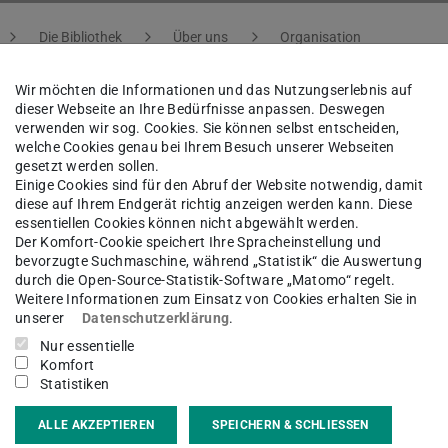
Die Bibliothek
Über uns
Organisation
Wir möchten die Informationen und das Nutzungserlebnis auf
dieser Webseite an Ihre Bedürfnisse anpassen. Deswegen
verwenden wir sog. Cookies. Sie können selbst entscheiden,
a Christina Kupffer
welche Cookies genau bei Ihrem Besuch unserer Webseiten
gesetzt werden sollen.
Einige Cookies sind für den Abruf der Website notwendig, damit
diese auf Ihrem Endgerät richtig anzeigen werden kann. Diese
ische Sammlungen | Zentrum für Digitale Editionen
essentiellen Cookies können nicht abgewählt werden.
Der Komfort-Cookie speichert Ihre Spracheinstellung und
bevorzugte Suchmaschine, während „Statistik“ die Auswertung
durch die Open-Source-Statistik-Software „Matomo“ regelt.
Weitere Informationen zum Einsatz von Cookies erhalten Sie in
kt
unserer
Datenschutzerklärung
.
Nur essentielle
a.kupffer@tu-...
Komfort
Statistiken
 6151 16-76333
ALLE AKZEPTIEREN
SPEICHERN & SCHLIESSEN
12