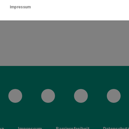
nzschloss 1
Impressum
Darmstadt
ULB Bluesky
ULB Facebook
ULB Instagr
ULB
ap
Impressum
Barrierefreiheit
Datenschut