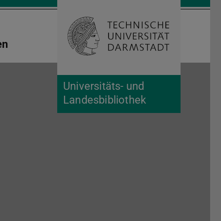
Suche öffnen
Zur Start
en
Universitäts- und
Landesbibliothek