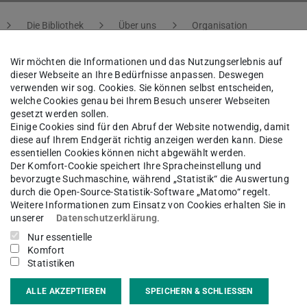
Die Bibliothek
Über uns
Organisation
Wir möchten die Informationen und das Nutzungserlebnis auf
dieser Webseite an Ihre Bedürfnisse anpassen. Deswegen
verwenden wir sog. Cookies. Sie können selbst entscheiden,
 Stoller
welche Cookies genau bei Ihrem Besuch unserer Webseiten
gesetzt werden sollen.
Einige Cookies sind für den Abruf der Website notwendig, damit
diese auf Ihrem Endgerät richtig anzeigen werden kann. Diese
in
essentiellen Cookies können nicht abgewählt werden.
Der Komfort-Cookie speichert Ihre Spracheinstellung und
bevorzugte Suchmaschine, während „Statistik“ die Auswertung
durch die Open-Source-Statistik-Software „Matomo“ regelt.
Weitere Informationen zum Einsatz von Cookies erhalten Sie in
kt
unserer
Datenschutzerklärung
.
Nur essentielle
.stoller@tu-...
Komfort
Statistiken
 6151 16-76340
ALLE AKZEPTIEREN
SPEICHERN & SCHLIESSEN
20