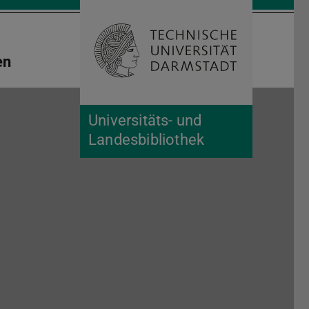
Suche öffnen
Zur Start
en
Universitäts- und
Landesbibliothek