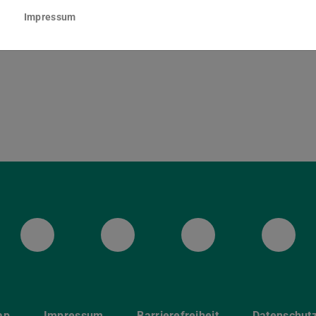
lenenstraße 8
Impressum
Darmstadt
ULB Bluesky
ULB Facebook
ULB Instagr
ULB
ap
Impressum
Barrierefreiheit
Datenschut