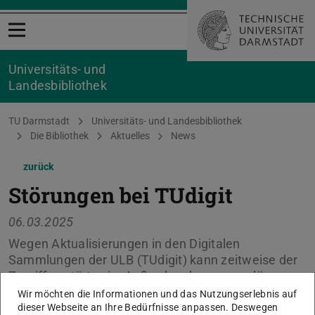
Menü öffnen
Universitäts- und
Landesbibliothek
Sie befinden sich hier:
TU Darmstadt
Universitäts- und Landesbibliothek
Die Bibliothek
Aktuelles
News
zurück
Störungen bei TUdigit
06.03.2025
Wegen Aktualisierungen in den Digitalen
Sammlungen der ULB (TUdigit) kann zeitweise der
Zugriff gestört sein. Außerdem kann es zu längeren
Antwortzeiten bei der Recherche kommen. Die
Wir möchten die Informationen und das Nutzungserlebnis auf
Arbeiten dauern mehrere Tage. Wir bitten um
dieser Webseite an Ihre Bedürfnisse anpassen. Deswegen