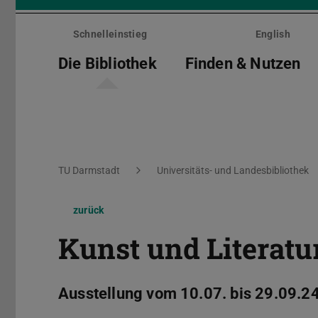
Menü
überspringen
Schnelleinstieg
English
Die Bibliothek
Finden & Nutzen
Sie befinden sich hier:
TU Darmstadt
Universitäts- und Landesbibliothek
zurück
Kunst und Literat
Ausstellung vom 10.07. bis 29.09.24