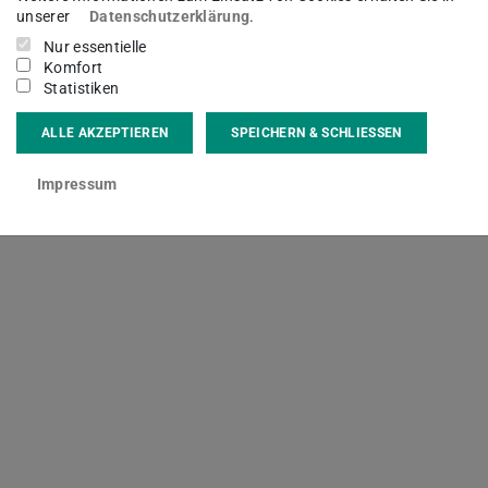
ie ULB die Werke durch regelmäßige
unserer
Datenschutzerklärung
.
Nur essentielle
Komfort
Statistiken
ALLE AKZEPTIEREN
SPEICHERN & SCHLIESSEN
Impressum