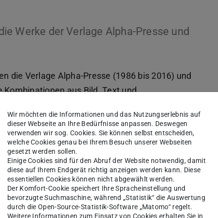
n die Werke der Verlage Alpha-Presse und
ren die Verlage Alpha-Presse (1986 bis 2016) und
 Kombinationen aus Bild, Text und
Wir möchten die Informationen und das Nutzungserlebnis auf
dieser Webseite an Ihre Bedürfnisse anpassen. Deswegen
her Mohnnau (Frankfurt/M.) und dem
verwenden wir sog. Cookies. Sie können selbst entscheiden,
r (Sulzbach/Ts.). Aus dieser fruchtbaren
welche Cookies genau bei Ihrem Besuch unserer Webseiten
gesetzt werden sollen.
stischer und unverwechselbarer Gesamtkunstwerke
Einige Cookies sind für den Abruf der Website notwendig, damit
kunst, literarischen Texten und Installationen
diese auf Ihrem Endgerät richtig anzeigen werden kann. Diese
essentiellen Cookies können nicht abgewählt werden.
aus.
Der Komfort-Cookie speichert Ihre Spracheinstellung und
bevorzugte Suchmaschine, während „Statistik“ die Auswertung
ktuell in der Bibliothek Stadtmitte zu sehen. Als
durch die Open-Source-Statistik-Software „Matomo“ regelt.
Weitere Informationen zum Einsatz von Cookies erhalten Sie in