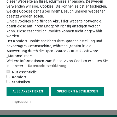
dieser Webseite an Ihre Bedürfnisse anpassen. Deswegen
des Hörsaal- und Medienzentrums (HMZ) schließt die ULB
verwenden wir sog. Cookies. Sie können selbst entscheiden,
Lichtwiese am Freitag, 24.11.23 bereits um 17:00 Uhr.
welche Cookies genau bei Ihrem Besuch unserer Webseiten
gesetzt werden sollen.
Einige Cookies sind für den Abruf der Website notwendig,
damit diese auf Ihrem Endgerät richtig anzeigen werden
kann. Diese essentiellen Cookies können nicht abgewählt
KONTAKT
werden.
Der Komfort-Cookie speichert Ihre Spracheinstellung und
bevorzugte Suchmaschine, während „Statistik“ die
Auswertung durch die Open-Source-Statistik-Software
„Matomo“ regelt.
Weitere Informationen zum Einsatz von Cookies erhalten Sie
in unserer
Datenschutzerklärung
.
Nur essentielle
Komfort
Statistiken
ALLE AKZEPTIEREN
SPEICHERN & SCHLIESSEN
Impressum