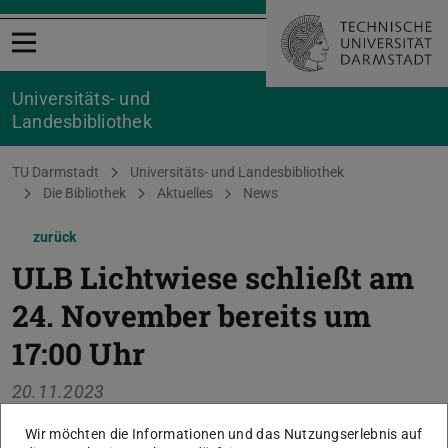
Menü öffnen
Universitäts- und
Landesbibliothek
Sie befinden sich hier:
TU Darmstadt
Universitäts- und Landesbibliothek
Die Bibliothek
Aktuelles
News
zurück
ULB Lichtwiese schließt am
24. November bereits um
17:00 Uhr
20.11.2023
Wegen einer universitätsinternen Veranstaltung im Foyer
Wir möchten die Informationen und das Nutzungserlebnis auf