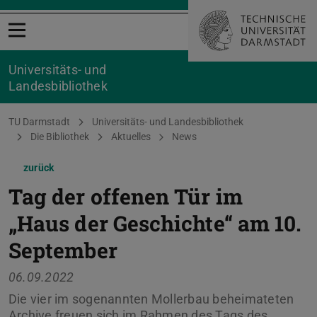
Menü öffnen
Universitäts- und
Landesbibliothek
Sie befinden sich hier:
TU Darmstadt
Universitäts- und Landesbibliothek
Die Bibliothek
Aktuelles
News
zurück
Tag der offenen Tür im
„Haus der Geschichte“ am 10.
September
06.09.2022
Die vier im sogenannten Mollerbau beheimateten
Archive freuen sich im Rahmen des Tags des