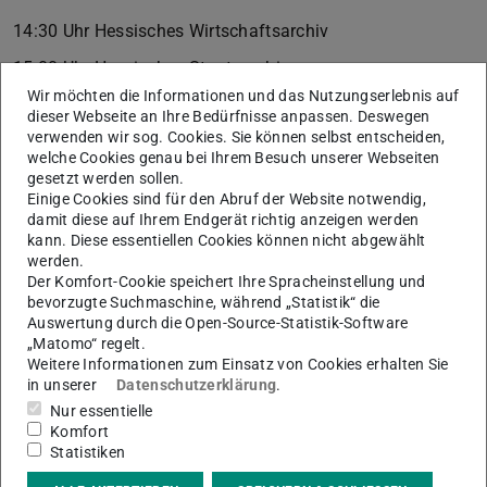
14:30 Uhr Hessisches Wirtschaftsarchiv
15:00 Uhr Hessisches Staatsarchiv
Wir möchten die Informationen und das Nutzungserlebnis auf
16:00 Uhr Hessisches Staatsarchiv
dieser Webseite an Ihre Bedürfnisse anpassen. Deswegen
verwenden wir sog. Cookies. Sie können selbst entscheiden,
Weitere Angebote:
welche Cookies genau bei Ihrem Besuch unserer Webseiten
Informations- und Verkaufsstände des TU-Archivs, der
gesetzt werden sollen.
Hessischen Historischen Kommission, des Historischen
Einige Cookies sind für den Abruf der Website notwendig,
damit diese auf Ihrem Endgerät richtig anzeigen werden
Vereins für Hessen sowie der Familiengeschichtlichen
kann. Diese essentiellen Cookies können nicht abgewählt
Vereinigung
werden.
Der Komfort-Cookie speichert Ihre Spracheinstellung und
13:00 bis 16:00 Uhr Schreibwerkstatt für Kinder
bevorzugte Suchmaschine, während „Statistik“ die
Auswertung durch die Open-Source-Statistik-Software
13:00 bis 16:00 Uhr Live-Kaffeehausmusik im
„Matomo“ regelt.
Karolinensaal
Weitere Informationen zum Einsatz von Cookies erhalten Sie
in unserer
Datenschutzerklärung
.
14:00 Uhr Zaubershow
Nur essentielle
17:00 bis 18:00 Uhr Filmvorführung „Die Rückseite des
Komfort
Statistiken
Mondes“ (1959) mit Live Stummfilmmusik