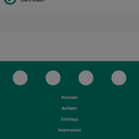
ULB Bluesky
ULB Facebook
ULB Instagram
ULB Th
Kontakt
Anfahrt
Sitemap
Impressum