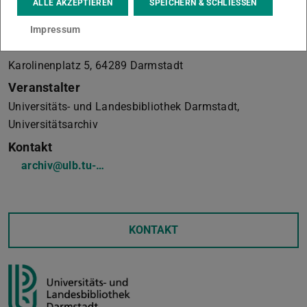
Wann?
ALLE AKZEPTIEREN
SPEICHERN & SCHLIESSEN
10. September 2022, 11:00-17:00
Impressum
Wo?
Karolinenplatz 5, 64289 Darmstadt
Veranstalter
Universitäts- und Landesbibliothek Darmstadt,
Universitätsarchiv
Kontakt
archiv@ulb.tu-…
KONTAKT