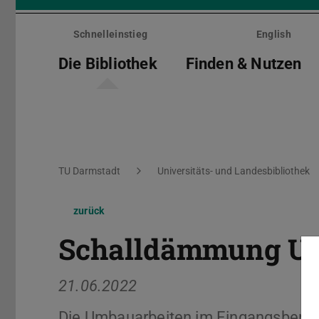
Menü
überspringen
Schnelleinstieg
English
Die Bibliothek
Finden & Nutzen
Sie befinden sich hier:
TU Darmstadt
Universitäts- und Landesbibliothek
zurück
Schalldämmung UL
21.06.2022
Die Umbauarbeiten im Eingangsberei