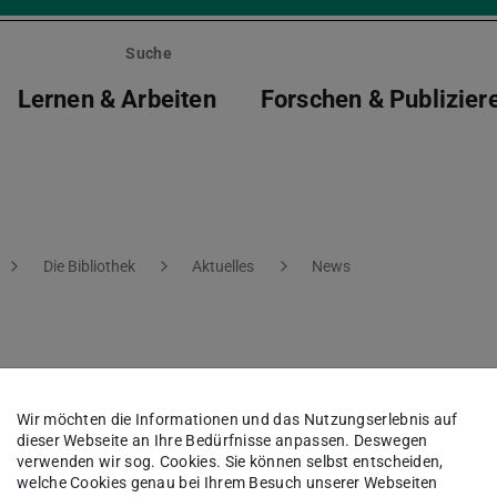
Suche
Lernen & Arbeiten
Forschen & Publizier
Die Bibliothek
Aktuelles
News
B Stadtmitte
Wir möchten die Informationen und das Nutzungserlebnis auf
dieser Webseite an Ihre Bedürfnisse anpassen. Deswegen
verwenden wir sog. Cookies. Sie können selbst entscheiden,
welche Cookies genau bei Ihrem Besuch unserer Webseiten
ch der ULB Stadtmitte werden durch