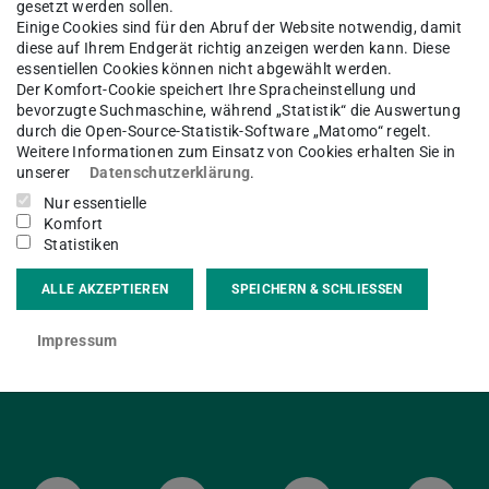
gesetzt werden sollen.
nzt.
Einige Cookies sind für den Abruf der Website notwendig, damit
diese auf Ihrem Endgerät richtig anzeigen werden kann. Diese
essentiellen Cookies können nicht abgewählt werden.
Der Komfort-Cookie speichert Ihre Spracheinstellung und
im EG an den Wänden und Decken zusätzliche
bevorzugte Suchmaschine, während „Statistik“ die Auswertung
zu beitragen, dass die Geräusche aus dem
durch die Open-Source-Statistik-Software „Matomo“ regelt.
Weitere Informationen zum Einsatz von Cookies erhalten Sie in
ie oberen Etagen getragen werden.
unserer
Datenschutzerklärung
.
Nur essentielle
twicklung kommen. Wir bitten um Ihr
Komfort
Statistiken
ALLE AKZEPTIEREN
SPEICHERN & SCHLIESSEN
Impressum