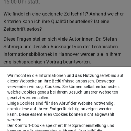
15:00 Uhr statt.
Wie finde ich eine geeignete Zeitschrift? Anhand welcher
Kriterien kann ich ihre Qualität beurteilen? Ist eine
Zeitschrift seriös?
Diese Fragen stellen sich viele Autor:innen, Dr. Stefan
Schmeja und Jessika Rücknagel von der Technischen
Informationsbibliothek in Hannover werden sie in ihrem
englischsprachigen Vortrag beantworten.
Link zur Teilnahme:
https://meet.gwdg.de/b/jes-dwc-
Wir möchten die Informationen und das Nutzungserlebnis auf
6zq
(Anmeldung nicht erforderlich)
dieser Webseite an Ihre Bedürfnisse anpassen. Deswegen
verwenden wir sog. Cookies. Sie können selbst entscheiden,
Die Open Access Talks werden im Rahmen des Projekts
welche Cookies genau bei Ihrem Besuch unserer Webseiten
open-access.network angeboten.
Weitere Termine
und
gesetzt werden sollen.
Einige Cookies sind für den Abruf der Website notwendig,
Informationen zum Projekt
finden Sie auf der Webseite
damit diese auf Ihrem Endgerät richtig anzeigen werden
open-access.net
.
kann. Diese essentiellen Cookies können nicht abgewählt
werden.
Planen Sie die Herausgabe einer Zeitschrift oder
Der Komfort-Cookie speichert Ihre Spracheinstellung und
Schriftenreihe im Open Access?
bevorzugte Suchmaschine, während „Statistik“ die