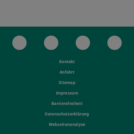
ULB Bluesky
ULB Facebook
ULB Instagram
ULB Th
Kontakt
Anfahrt
Sitemap
Impressum
Barrierefreiheit
Datenschutzerklärung
Webseitenanalyse