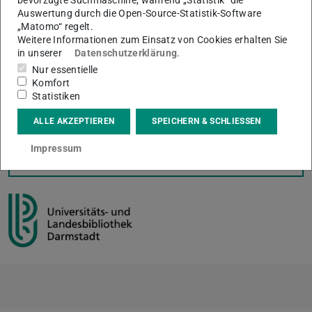
Auswertung durch die Open-Source-Statistik-Software
Die ULB Darmstadt unterstützt Angehörige und Mitglieder
„Matomo“ regelt.
der TU mit dem kostenfreien Service
TUjournals
.
Weitere Informationen zum Einsatz von Cookies erhalten Sie
in unserer
Datenschutzerklärung
.
Bei Fragen oder für eine Online-Beratung kontaktieren Sie
Nur essentielle
bitte das Team Digitales Publizieren:
Komfort
tujournals@ulb.tu-…
.
Statistiken
ALLE AKZEPTIEREN
SPEICHERN & SCHLIESSEN
Impressum
KONTAKT