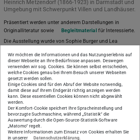
Heinrich Metzendorf (1866-1923) in Darmstadt und
Umgebung mit Schwerpunkt Villen und Landhäuser.
Präsentiert werden unter anderem Darstellungen in
Originalliteratur sowie
Begleitmaterial
für Interessierte.
Die Ausstellung wurde von Sophie Burger und Lea
Vorndran aus dem Fachteam Natur- und
Wir möchten die Informationen und das Nutzungserlebnis auf
Ingenieurwissenschaften, Kultur und Architektur (NIKA)
dieser Webseite an Ihre Bedürfnisse anpassen. Deswegen
der ULB Lichtwiese entworfen und umgesetzt. Sie ist ab
verwenden wir sog. Cookies. Sie können selbst entscheiden,
welche Cookies genau bei Ihrem Besuch unserer Webseiten
21.12.23 zu besichtigen.
gesetzt werden sollen.
Ort
Einige Cookies sind für den Abruf der Website notwendig,
damit diese auf Ihrem Endgerät richtig anzeigen werden
ULB Lichtwiese
kann. Diese essentiellen Cookies können nicht abgewählt
werden.
Öffnungszeiten
Der Komfort-Cookie speichert Ihre Spracheinstellung und
Mo – Fr 08:00 – 22:00 Uhr
bevorzugte Suchmaschine, während „Statistik“ die
Auswertung durch die Open-Source-Statistik-Software
Kontakt
„Matomo“ regelt.
nika@ulb.tu-…
Weitere Informationen zum Einsatz von Cookies erhalten Sie
in unserer
Datenschutzerklärung
.