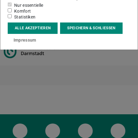
Nur essentielle
Komfort
Statistiken
KONTAKT
ALLE AKZEPTIEREN
SPEICHERN & SCHLIESSEN
Impressum
ULB Bluesky
ULB Facebook
ULB Instagram
ULB Th