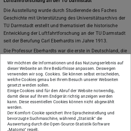
Luftfahrtforschung an der TU Darmstadt
Die Ausstellung wurde durch Studierende des Faches
Geschichte mit Unterstützung des Universitätsarchivs der
TU Darmstadt erstellt und thematisiert die historische
Entwicklung der Luftfahrtforschung an der TU Darmstadt
seit der Berufung Carl Eberhardts im Jahre 1913.
Die Professur Eberhardts war die erste in Deutschland, die
allein der Luftfahrt gewidmet war. Sie unterschied sich
Wir möchten die Informationen und das Nutzungserlebnis auf
damit von vergleichbaren Lehrstühlen, die entweder auf
dieser Webseite an Ihre Bedürfnisse anpassen. Deswegen
weitere Fachanteile aus den Naturwissenschaften oder
verwenden wir sog. Cookies. Sie können selbst entscheiden,
welche Cookies genau bei Ihrem Besuch unserer Webseiten
aus dem Maschinenbau ausgedehnt waren. Vor dem
gesetzt werden sollen.
Hintergrund der technischen Entwicklung des Jahres
Einige Cookies sind für den Abruf der Website notwendig,
1913 beinhaltete die Darmstädter Professur
damit diese auf Ihrem Endgerät richtig anzeigen werden
kann. Diese essentiellen Cookies können nicht abgewählt
gleichermaßen die Luftschifffahrt und die Flugtechnik.
werden.
Der Komfort-Cookie speichert Ihre Spracheinstellung und
Zu Eberhardts Zeiten war noch nicht endgültig
bevorzugte Suchmaschine, während „Statistik“ die
entschieden, welchem Luftverkehrsmittel, dem Flugzeug
Auswertung durch die Open-Source-Statistik-Software
oder dem Luftschiff die Zukunft gehörte. Bis zum Tod
„Matomo“ regelt.