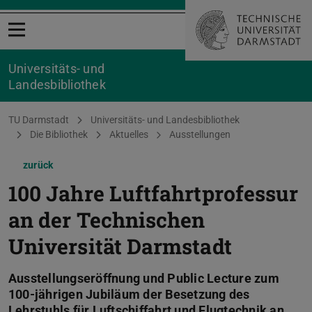
Menü öffnen
Universitäts- und
Landesbibliothek
Sie befinden sich hier:
TU Darmstadt
Universitäts- und Landesbibliothek
Die Bibliothek
Aktuelles
Ausstellungen
zurück
100 Jahre Luftfahrtprofessur
an der Technischen
Universität Darmstadt
Ausstellungseröffnung und Public Lecture zum
100-jährigen Jubiläum der Besetzung des
Lehrstuhls für Luftschiffahrt und Flugtechnik an