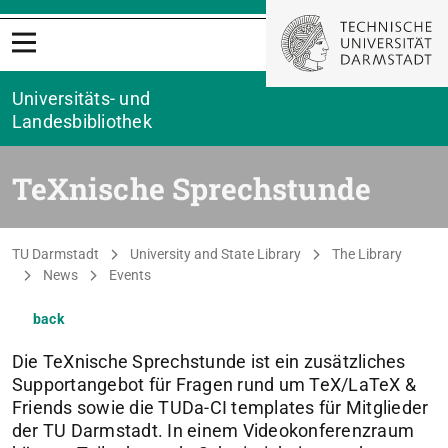
Open menu
Universitäts- und
Landesbibliothek
TeXnische Sprechstunde
You are here:
TU Darmstadt
University and State Library
The Library
News
Events
back
Die TeXnische Sprechstunde ist ein zusätzliches
Supportangebot für Fragen rund um TeX/LaTeX &
Friends sowie die TUDa-CI templates für Mitglieder
der TU Darmstadt. In einem Videokonferenzraum