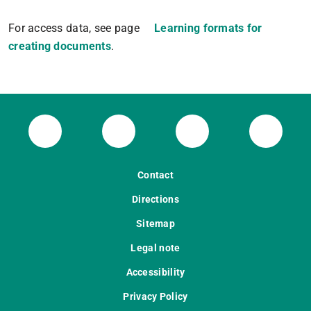
For access data, see page
Learning formats for
creating documents
.
ULB Bluesky
ULB Facebook
ULB Instagram
ULB Th
Contact
Directions
Sitemap
Legal note
Accessibility
Privacy Policy