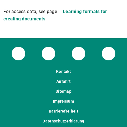
For access data, see page
Learning formats for
creating documents
.
ULB Bluesky
ULB Facebook
ULB Instagram
ULB Th
Kontakt
Anfahrt
Sitemap
Impressum
Barrierefreiheit
Datenschutzerklärung