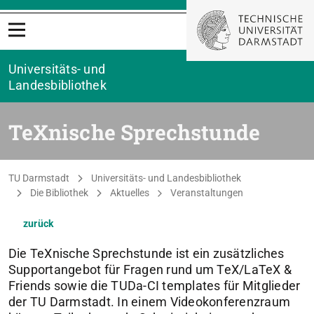
Menü öffnen
Universitäts- und
Landesbibliothek
TeXnische Sprechstunde
Sie befinden sich hier:
TU Darmstadt
Universitäts- und Landesbibliothek
Die Bibliothek
Aktuelles
Veranstaltungen
zurück
Die TeXnische Sprechstunde ist ein zusätzliches
Supportangebot für Fragen rund um TeX/LaTeX &
Friends sowie die TUDa-CI templates für Mitglieder
der TU Darmstadt. In einem Videokonferenzraum