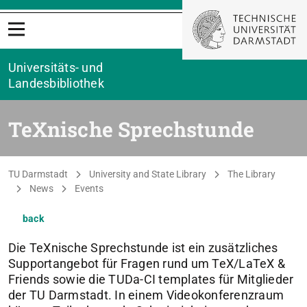
Open menu
Universitäts- und
Landesbibliothek
TeXnische Sprechstunde
You are here:
TU Darmstadt
University and State Library
The Library
News
Events
back
Die TeXnische Sprechstunde ist ein zusätzliches
Supportangebot für Fragen rund um TeX/LaTeX &
Friends sowie die TUDa-CI templates für Mitglieder
der TU Darmstadt. In einem Videokonferenzraum