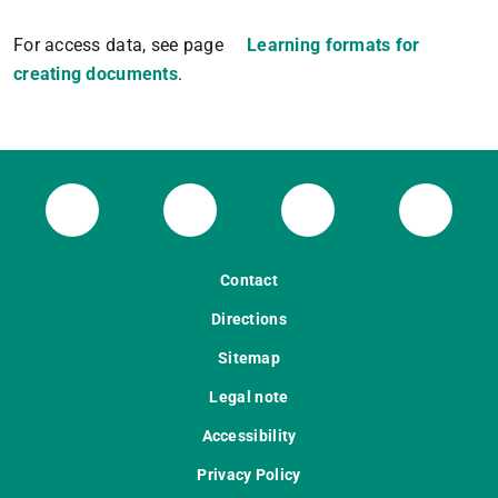
For access data, see page
Learning formats for
creating documents
.
ULB Bluesky
ULB Facebook
ULB Instagram
ULB Th
Contact
Directions
Sitemap
Legal note
Accessibility
Privacy Policy