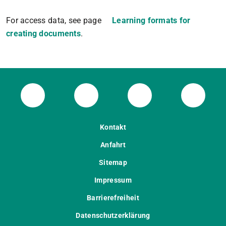
For access data, see page
Learning formats for
creating documents
.
ULB Bluesky
ULB Facebook
ULB Instagram
ULB Th
Kontakt
Anfahrt
Sitemap
Impressum
Barrierefreiheit
Datenschutzerklärung