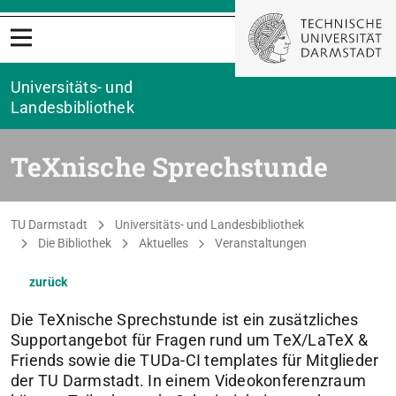
Menü öffnen
Universitäts- und
Landesbibliothek
TeXnische Sprechstunde
Sie befinden sich hier:
TU Darmstadt
Universitäts- und Landesbibliothek
Die Bibliothek
Aktuelles
Veranstaltungen
zurück
Die TeXnische Sprechstunde ist ein zusätzliches
Supportangebot für Fragen rund um TeX/LaTeX &
Friends sowie die TUDa-CI templates für Mitglieder
der TU Darmstadt. In einem Videokonferenzraum