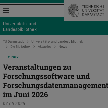
Menü öffnen
Universitäts- und
Landesbibliothek
Sie befinden sich hier:
TU Darmstadt
Universitäts- und Landesbibliothek
Die Bibliothek
Aktuelles
News
zurück
Veranstaltungen zu
Forschungssoftware und
Forschungsdatenmanagemen
im Juni 2026
07.05.2026