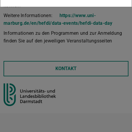
können.
Weitere Informationen:
https://www.uni-
marburg.de/en/hefdi/data-events/hefdi-data-day
Informationen zu den Programmen und zur Anmeldung
finden Sie auf den jeweiligen Veranstaltungsseiten
KONTAKT