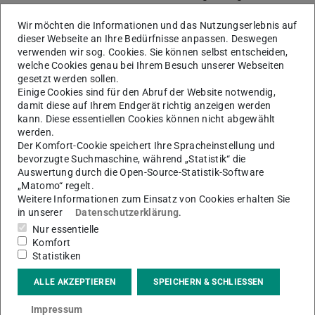
Weitere Informationen:
https://codeschool.hefdi.de/
Wir möchten die Informationen und das Nutzungserlebnis auf
dieser Webseite an Ihre Bedürfnisse anpassen. Deswegen
Am
17.06.2026
werden
im Rahmen der RMU Postdoc
verwenden wir sog. Cookies. Sie können selbst entscheiden,
Career Weeks
Forschungsdatenmanagement-Services
welche Cookies genau bei Ihrem Besuch unserer Webseiten
und -Tools vorgestellt, die innerhalb der Rhein-Main-
gesetzt werden sollen.
Einige Cookies sind für den Abruf der Website notwendig,
Universitäten zur Verfügung stehen. Die verschiedenen
damit diese auf Ihrem Endgerät richtig anzeigen werden
Sessions geben einen Überblick über praktische
kann. Diese essentiellen Cookies können nicht abgewählt
werden.
Unterstützung beim Organisieren, Verwalten und Teilen
Der Komfort-Cookie speichert Ihre Spracheinstellung und
von Forschungsdaten.
bevorzugte Suchmaschine, während „Statistik“ die
Auswertung durch die Open-Source-Statistik-Software
Weitere Informationen:
https://www.rhein-main-
„Matomo“ regelt.
universitaeten.de/events/rmu-postdoc-career-weeks-
Weitere Informationen zum Einsatz von Cookies erhalten Sie
2026
in unserer
Datenschutzerklärung
.
Nur essentielle
Der
HeFDI Data Day
am
24.06.2026
bringt Beispiele und
Komfort
Erfahrungen aus hessischen Forschungseinrichtungen
Statistiken
zusammen. Im Mittelpunkt steht in diesem Jahr die Frage,
ALLE AKZEPTIEREN
SPEICHERN & SCHLIESSEN
wie Datenmanagement-Prozesse, Workflows, Tools und
Infrastrukturen in den Forschungsalltag integriert werden
Impressum