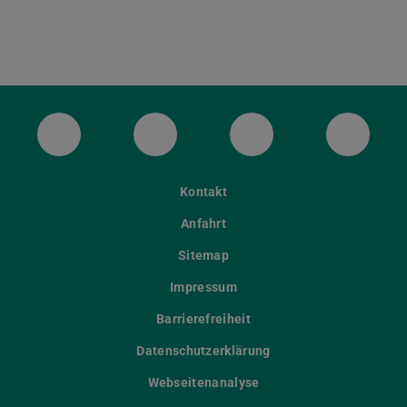
ULB Bluesky
ULB Facebook
ULB Instagram
ULB Th
Kontakt
Anfahrt
Sitemap
Impressum
Barrierefreiheit
Datenschutzerklärung
Webseitenanalyse