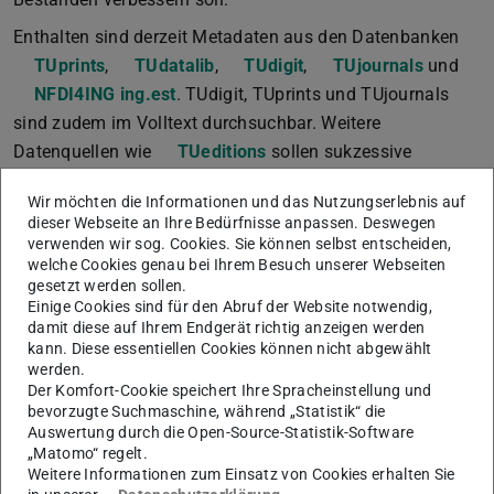
Enthalten sind derzeit Metadaten aus den Datenbanken
TUprints
,
TUdatalib
,
TUdigit
,
TUjournals
und
NFDI4ING ing.est
. TUdigit, TUprints und TUjournals
sind zudem im Volltext durchsuchbar. Weitere
Datenquellen wie
TUeditions
sollen sukzessive
einbezogen sowie der Service um weitere Volltexte
Wir möchten die Informationen und das Nutzungserlebnis auf
ergänzt werden.
dieser Webseite an Ihre Bedürfnisse anpassen. Deswegen
verwenden wir sog. Cookies. Sie können selbst entscheiden,
Der Index ermöglicht einen einheitlichen flachen Zugang
welche Cookies genau bei Ihrem Besuch unserer Webseiten
zu heterogenen Materialien der Bibliothek, was über den
gesetzt werden sollen.
Katalog
TUfind
bisher nicht möglich war. Er soll in
Einige Cookies sind für den Abruf der Website notwendig,
damit diese auf Ihrem Endgerät richtig anzeigen werden
seiner letzten Ausbaustufe einen umfassenden Zugriff
kann. Diese essentiellen Cookies können nicht abgewählt
auf möglichst alle an der Bibliothek vorhanden digitalen
werden.
Medien bieten und insbesondere auch einen primären
Der Komfort-Cookie speichert Ihre Spracheinstellung und
bevorzugte Suchmaschine, während „Statistik“ die
Zugang zu den digitalen Sammlungen, die im Rahmen
Auswertung durch die Open-Source-Statistik-Software
des neu etablierten
„Workflow digitale Medien“
für die
„Matomo“ regelt.
Weitere Informationen zum Einsatz von Cookies erhalten Sie
Bibliothek aufgebaut wurden.