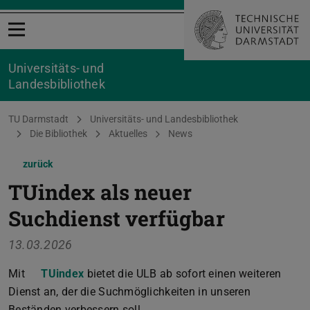
Menü öffnen
Universitäts- und
Landesbibliothek
Sie befinden sich hier:
TU Darmstadt
Universitäts- und Landesbibliothek
Die Bibliothek
Aktuelles
News
zurück
TUindex als neuer
Suchdienst verfügbar
13.03.2026
Mit
TUindex
bietet die ULB ab sofort einen weiteren
Dienst an, der die Suchmöglichkeiten in unseren
Beständen verbessern soll.