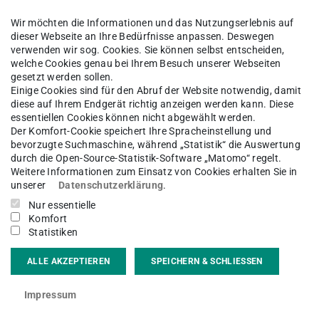
 Ausgestattet mit einem großen
Wir möchten die Informationen und das Nutzungserlebnis auf
rnative zum Lernen im Sitzen.
dieser Webseite an Ihre Bedürfnisse anpassen. Deswegen
verwenden wir sog. Cookies. Sie können selbst entscheiden,
welche Cookies genau bei Ihrem Besuch unserer Webseiten
gesetzt werden sollen.
gung und testen Sie die positiven Auswirkungen
Einige Cookies sind für den Abruf der Website notwendig, damit
ng, Konzentration und Kreativität.
diese auf Ihrem Endgerät richtig anzeigen werden kann. Diese
essentiellen Cookies können nicht abgewählt werden.
Der Komfort-Cookie speichert Ihre Spracheinstellung und
ist frei zugänglich.
bevorzugte Suchmaschine, während „Statistik“ die Auswertung
durch die Open-Source-Statistik-Software „Matomo“ regelt.
 zum Laufband in der ULB Lichtwiese:
Weitere Informationen zum Einsatz von Cookies erhalten Sie in
unserer
Datenschutzerklärung
.
Nur essentielle
narbeit mit der Gesundheitsförderung des
Komfort
en Gesundheitsmanagements.
Statistiken
ALLE AKZEPTIEREN
SPEICHERN & SCHLIESSEN
Impressum
er/start_bettertugether/index.de.jsp