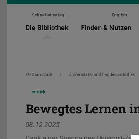
Menü
überspringen
Schnelleinstieg
English
Die Bibliothek
Finden & Nutzen
Sie befinden sich hier:
TU Darmstadt
Universitäts- und Landesbibliothek
zurück
Bewegtes Lernen in
08.12.2025
Dank einer Spende des Unisport-Zent