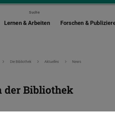
Suche
Lernen & Arbeiten
Forschen & Publizier
Die Bibliothek
Aktuelles
News
 der Bibliothek
rums steht ab sofort in Raum 109 der